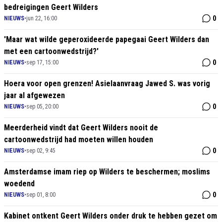
bedreigingen Geert Wilders
0
NIEUWS
•
jun 22, 16:00
'Maar wat wilde geperoxideerde papegaai Geert Wilders dan
met een cartoonwedstrijd?'
0
NIEUWS
•
sep 17, 15:00
Hoera voor open grenzen! Asielaanvraag Jawed S. was vorig
jaar al afgewezen
0
NIEUWS
•
sep 05, 20:00
Meerderheid vindt dat Geert Wilders nooit de
cartoonwedstrijd had moeten willen houden
0
NIEUWS
•
sep 02, 9:45
Amsterdamse imam riep op Wilders te beschermen; moslims
woedend
0
NIEUWS
•
sep 01, 8:00
Kabinet ontkent Geert Wilders onder druk te hebben gezet om