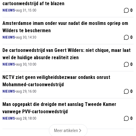
cartoonwedstrijd af te blazen
0
NIEUWS
•
aug 31, 15:00
Amsterdamse imam onder vuur nadat die moslims opriep om
Wilders te beschermen
0
NIEUWS
•
aug 30, 14:30
De cartoonwedstrijd van Geert Wilders: niet chique, maar laat
wel de huidige absurde realiteit zien
0
NIEUWS
•
aug 30, 10:00
NCTV ziet geen veiligheidsbezwaar ondanks onrust
Mohammed-cartoonwedstrijd
0
NIEUWS
•
aug 29, 16:00
Man opgepakt die dreigde met aanslag Tweede Kamer
vanwege PVV-cartoonwedstrijd
0
NIEUWS
•
aug 28, 18:00
Meer artikelen