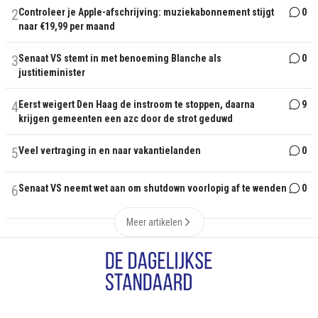
2
Controleer je Apple-afschrijving: muziekabonnement stijgt
0
naar €19,99 per maand
3
Senaat VS stemt in met benoeming Blanche als
0
justitieminister
4
Eerst weigert Den Haag de instroom te stoppen, daarna
9
krijgen gemeenten een azc door de strot geduwd
5
Veel vertraging in en naar vakantielanden
0
6
Senaat VS neemt wet aan om shutdown voorlopig af te wenden
0
Meer artikelen