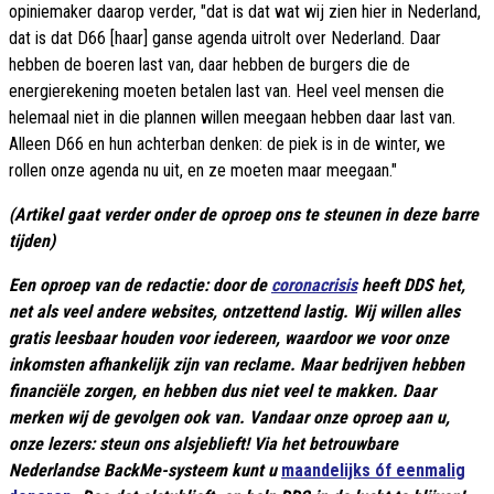
opiniemaker daarop verder, "dat is dat wat wij zien hier in Nederland,
dat is dat D66 [haar] ganse agenda uitrolt over Nederland. Daar
hebben de boeren last van, daar hebben de burgers die de
energierekening moeten betalen last van. Heel veel mensen die
helemaal niet in die plannen willen meegaan hebben daar last van.
Alleen D66 en hun achterban denken: de piek is in de winter, we
rollen onze agenda nu uit, en ze moeten maar meegaan."
(Artikel gaat verder onder de oproep ons te steunen in deze barre
tijden)
Een oproep van de redactie: door de
coronacrisis
heeft DDS het,
net als veel andere websites, ontzettend lastig. Wij willen alles
gratis leesbaar houden voor iedereen, waardoor we voor onze
inkomsten afhankelijk zijn van reclame. Maar bedrijven hebben
financiële zorgen, en hebben dus niet veel te makken. Daar
merken wij de gevolgen ook van. Vandaar onze oproep aan u,
onze lezers: steun ons alsjeblieft! Via het betrouwbare
Nederlandse BackMe-systeem kunt u
maandelijks óf eenmalig