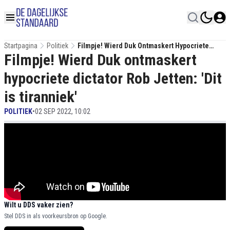
Startpagina
Politiek
Filmpje! Wierd Duk Ontmaskert Hypocriete
Filmpje! Wierd Duk ontmaskert
Dictator Rob Jetten: 'Dit Is Tiranniek'
hypocriete dictator Rob Jetten: 'Dit
is tiranniek'
POLITIEK
•
02 SEP 2022, 10:02
Wilt u DDS vaker zien?
Stel DDS in als voorkeursbron op Google.