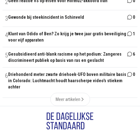
2
Geen reactie VS op eisen voor Hormuz-akkoord Iran
0
3
Gewonde bij steekincident in Schinveld
0
4
Klant van Odido of Ben? Zo krijg je twee jaar gratis beveiliging
1
voor vijf apparaten
5
Gesubsidieerd anti-blank racisme op het podium: Zangeres
6
discrimineert publiek op basis van ras en geslacht
6
Driehonderd meter zwarte driehoek-UFO boven militaire basis
0
in Colorado: Luchtmacht houdt haarscherpe video's stiekem
achter
Meer artikelen