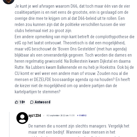
Je kunt je wel afvragen waarom D66, dat toch maar één van de vier
coalitiepartijen is en niet eens de grootste, erin is geslaagd om de
overige drie mee te krijgen om al dat D66-beleid uit te rollen. Een
reden zou kunnen zijn dat de politieke verschillen tussen die vier
clubs helemaal niet zo groot zijn.
Een andere opmerking van mijn kant betreft de complothypothese die
vdG op het laatst ontvouwt. Theoretisch is dat een mogelijkheid,
maar vdG beschouwt de 'Boven Ons Gestelden' (met hun agenda)
blijkbaar als een onveranderlijk gegeven. Toch worden die dames en
heren regelmatig gewisseld. Na Bolkestein kwam Dijkstal en daarna
Rutte. Na Lubbers kwam Balkenende en nu heb je Hoekstra. Ook bij de
CU komt er wel weer een andere man of vrouw. Zouden nou al die
mensen er DEZELFDE boosaardige agenda op na houden? En heeft
de kiezer niet de mogelijkheid om op andere partijen dan de
kartelpartijen te stemmen?
18
+
Antwoord
xyz1234
02 september 2022 om 11:51
+
116512
De namen die u noemt zijn slechts managers. Vergelijk het
maar met een bedrijf. Wanneer daar mensen in het