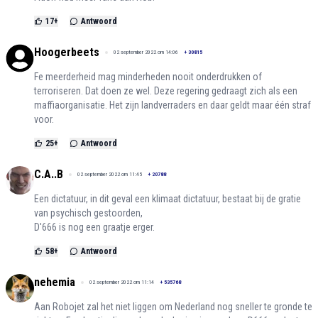
17
+
Antwoord
Hoogerbeets
02 september 2022 om 14:06
+
30815
Fe meerderheid mag minderheden nooit onderdrukken of
terroriseren. Dat doen ze wel. Deze regering gedraagt zich als een
maffiaorganisatie. Het zijn landverraders en daar geldt maar één straf
voor.
25
+
Antwoord
C.A..B
02 september 2022 om 11:45
+
20788
Een dictatuur, in dit geval een klimaat dictatuur, bestaat bij de gratie
van psychisch gestoorden,
D'666 is nog een graatje erger.
58
+
Antwoord
nehemia
02 september 2022 om 11:14
+
535768
Aan Robojet zal het niet liggen om Nederland nog sneller te gronde te