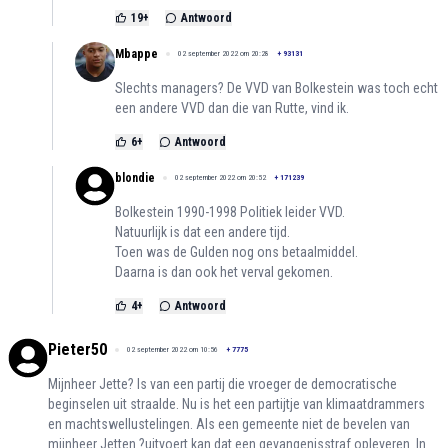
19
+
Antwoord
Mbappe
02 september 2022 om 20:28
+
93131
Slechts managers? De VVD van Bolkestein was toch echt
een andere VVD dan die van Rutte, vind ik.
6
+
Antwoord
blondie
02 september 2022 om 20:52
+
171239
Bolkestein 1990-1998 Politiek leider VVD.
Natuurlijk is dat een andere tijd.
Toen was de Gulden nog ons betaalmiddel.
Daarna is dan ook het verval gekomen.
4
+
Antwoord
Pieter50
02 september 2022 om 10:56
+
7775
Mijnheer Jette? Is van een partij die vroeger de democratische
beginselen uit straalde. Nu is het een partijtje van klimaatdrammers
en machtswellustelingen. Als een gemeente niet de bevelen van
mijnheer Jetten ?uitvoert kan dat een gevangenisstraf opleveren .In