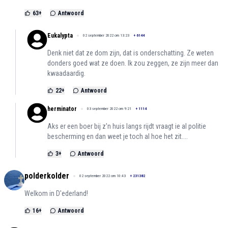
63
+
Antwoord
Eukalypta
02 september 2022 om 13:23
+
6144
Denk niet dat ze dom zijn, dat is onderschatting. Ze weten
donders goed wat ze doen. Ik zou zeggen, ze zijn meer dan
kwaadaardig.
22
+
Antwoord
herminator
03 september 2022 om 9:21
+
1114
Aks er een boer bij z'n huis langs rijdt vraagt ie al politie
bescherming en dan weet je toch al hoe het zit....
3
+
Antwoord
polderkolder
02 september 2022 om 10:43
+
231382
Welkom in D'ederland!
16
+
Antwoord