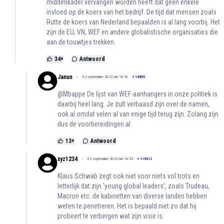
middenkader vervangen worden heeft dat geen enkele
invloed op de koers van het bedrijf. De tijd dat mensen zoals
Rutte de koers van Nederland bepaalden is al lang voorbij. Het
zijn de EU, VN, WEF en andere globalistische organisaties die
aan de touwtjes trekken.
34
+
Antwoord
Janus
02 september 2022 om 14:16
+
14850
@Mbappe De lijst van WEF-aanhangers in onze politiek is
daarbij heel lang. Je zult verbaasd zijn over de namen,
ook al omdat velen al van enige tijd terug zijn. Zolang zijn
dus de voorbereidingen al.
13
+
Antwoord
xyz1234
02 september 2022 om 14:35
+
116512
Klaus Schwab zegt ook niet voor niets vol trots en
letterlijk dat zijn 'young global leaders', zoals Trudeau,
Macron etc. de kabinetten van diverse landen hebben
weten te penetreren. Het is bepaald niet zo dat hij
probeert te verbergen wat zijn visie is.