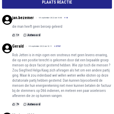
PLAATS REACTIE
jan.bezemer
04 september 2022 om 14:40
+
14
die man heeft geen beroep geleerd
1
+
Antwoord
Gerald
03 september 2022 om 10:11
+
27707
Rob Jetten is in mijn ogen een snotneus met geen levens ervaring,
die op een positie terecht is gekomen door dat een bepaalde groep
mensen op deze facist gestemd hebben. Wie zijn toch die mensen ?
Zou Siegfried Helga Kaag zich afvragen als het om een andere partij
ging. Maar ik zou inderdaad wel willen weten welke idioten op deze
dictatoriale partij hebben gestemd. Dan kunnen bijvoorbeeld de
mensen die hun energierekening niet meer kunnen betalen de factuur
bij de stemmers op D66 indienen, en meteen een paar asieleisers
afleveren die ze op kunnen vangen.
7
+
Antwoord