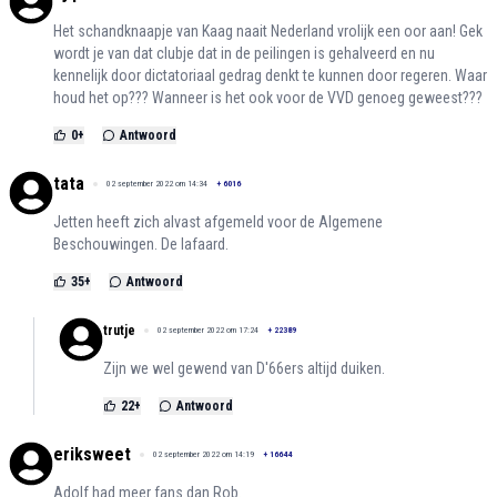
Het schandknaapje van Kaag naait Nederland vrolijk een oor aan! Gek
wordt je van dat clubje dat in de peilingen is gehalveerd en nu
kennelijk door dictatoriaal gedrag denkt te kunnen door regeren. Waar
houd het op??? Wanneer is het ook voor de VVD genoeg geweest???
0
+
Antwoord
tata
02 september 2022 om 14:34
+
6016
Jetten heeft zich alvast afgemeld voor de Algemene
Beschouwingen. De lafaard.
35
+
Antwoord
trutje
02 september 2022 om 17:24
+
22389
Zijn we wel gewend van D'66ers altijd duiken.
22
+
Antwoord
eriksweet
02 september 2022 om 14:19
+
16644
Adolf had meer fans dan Rob.