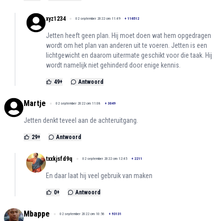
xyz1234
02 september 2022 om 11:49
+
116512
Jetten heeft geen plan. Hij moet doen wat hem opgedragen
wordt om het plan van anderen uit te voeren. Jetten is een
lichtgewicht en daarom uitermate geschikt voor die taak. Hij
wordt namelijk niet gehinderd door enige kennis.
49
+
Antwoord
Martje
02 september 2022 om 11:08
+
3049
Jetten denkt teveel aan de achteruitgang.
29
+
Antwoord
txxkjsfd9q
02 september 2022 om 12:45
+
2211
En daar laat hij veel gebruik van maken
0
+
Antwoord
Mbappe
02 september 2022 om 10:56
+
93131