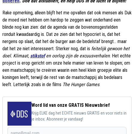
doneren
. Doe dat alstublieft, en help DDS in de lucht te blijven!
Rake opmerking, alleen blijft het me opvallen dat ook mensen als Duk
de moed niet hebben om hardop te zeggen wat onderhand een
blinde nog kan zien: dat de agenda van de bovenonsgestelden
ronduit kwaadaardig is. Dat ze zien dat het hypocriet is, dat het
nergens op slaat, dat het de burger aan de bedelstaf brengt... maar
dat het ze niet interesseert. Sterker nog, dat is
feitelijk gewoon het
doel. Klimaat,
stikstof
en oorlog zijn de excuusverhalen
. Het echte
project is erop gericht om onze hele manier van leven te slopen; om
een maatschappij te creëren waarin een heel klein groepje elite als
koningen leeft, terwijl de rest van de maatschappij als bedelaars
leeft. Letterlijk zoals in de films
The Hunger Games
.
Word lid van onze GRATIS Nieuwsbrief
Krijg ELKE dag het ECHTE nieuws GRATIS en voor niets in
je inbox. Abonneer je vandaag!