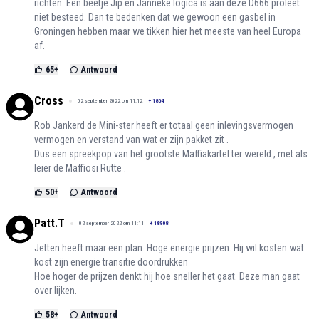
richten. Een beetje Jip en Janneke logica is aan deze D666 proleet
niet besteed. Dan te bedenken dat we gewoon een gasbel in
Groningen hebben maar we tikken hier het meeste van heel Europa
af.
65
+
Antwoord
Cross
02 september 2022 om 11:12
+
1864
Rob Jankerd de Mini-ster heeft er totaal geen inlevingsvermogen
vermogen en verstand van wat er zijn pakket zit .
Dus een spreekpop van het grootste Maffiakartel ter wereld , met als
leier de Maffiosi Rutte .
50
+
Antwoord
Patt.T
02 september 2022 om 11:11
+
18908
Jetten heeft maar een plan. Hoge energie prijzen. Hij wil kosten wat
kost zijn energie transitie doordrukken
Hoe hoger de prijzen denkt hij hoe sneller het gaat. Deze man gaat
over lijken.
58
+
Antwoord