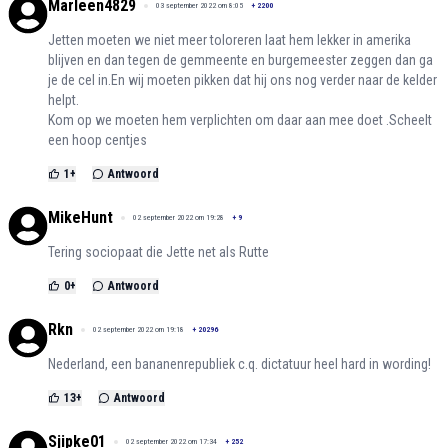
Marleen4829
03 september 2022 om 8:05
+
2200
Jetten moeten we niet meer toloreren laat hem lekker in amerika
blijven en dan tegen de gemmeente en burgemeester zeggen dan ga
je de cel in.En wij moeten pikken dat hij ons nog verder naar de kelder
helpt.
Kom op we moeten hem verplichten om daar aan mee doet .Scheelt
een hoop centjes
1
+
Antwoord
MikeHunt
02 september 2022 om 19:28
+
9
Tering sociopaat die Jette net als Rutte
0
+
Antwoord
Rkn
02 september 2022 om 19:18
+
20296
Nederland, een bananenrepubliek c.q. dictatuur heel hard in wording!
13
+
Antwoord
Sjipke01
02 september 2022 om 17:34
+
252