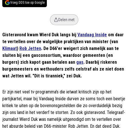
Voeg DDS toe op Google
Delen met
Gisteravond kwam Wierd Duk langs bij
Vandaag Inside
om daar
te vertellen over de walgelijke praktijken van minister (van
Klimaat
)
Rob Jetten
. De D66'er weigert zich namelijk aan te
sluiten bij een gasconsortium, waardoor gemeenten (en
burgers) zich kapot gaan betalen aan
gas
. Daarbij riskeren
burgemeesters en wethouders zelfs celstraf als ze niet doen
wat Jetten wil. "Dit is tiranniek," zei Duk.
Er zijn niet veel tv-programma's die ietwat kritisch zijn op het
partijkartel, maar bij Vandaag Inside durven ze soms toch een beetje
kritiek te uiten op de bovenonsgestelden die zo overduidelijk bezig
zijn ons land in het verderf te storten. Zo ook gisteravond. Telegraaf-
journalist Wierd Duk was namelijk uitgenodigd om te vertellen over
het absurde beleid van D66-minister Rob Jetten. En dat deed Duk.