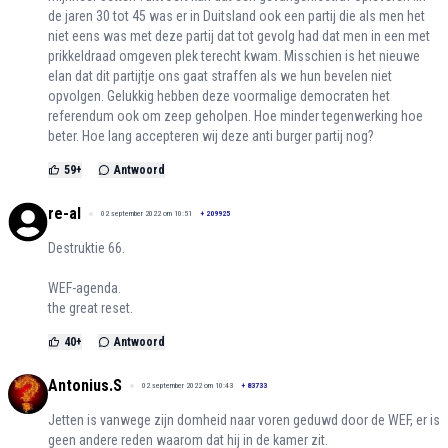
de jaren 30 tot 45 was er in Duitsland ook een partij die als men het
niet eens was met deze partij dat tot gevolg had dat men in een met
prikkeldraad omgeven plek terecht kwam. Misschien is het nieuwe
elan dat dit partijtje ons gaat straffen als we hun bevelen niet
opvolgen. Gelukkig hebben deze voormalige democraten het
referendum ook om zeep geholpen. Hoe minder tegenwerking hoe
beter. Hoe lang accepteren wij deze anti burger partij nog?
59
+
Antwoord
re-al
02 september 2022 om 10:51
+
209925
Destruktie 66.
WEF-agenda.
the great reset.
40
+
Antwoord
Antonius.S
02 september 2022 om 10:43
+
83733
Jetten is vanwege zijn domheid naar voren geduwd door de WEF, er is
geen andere reden waarom dat hij in de kamer zit.