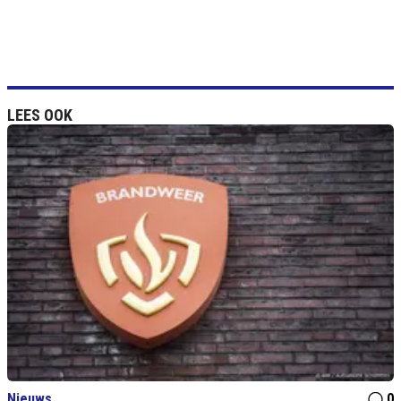
LEES OOK
Nieuws
0