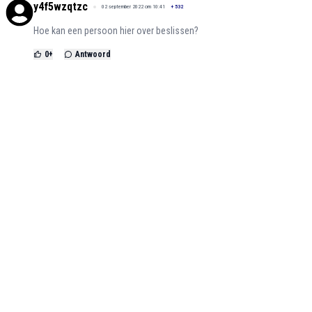
y4f5wzqtzc
02 september 2022 om 10:41
+
532
Hoe kan een persoon hier over beslissen?
0
+
Antwoord