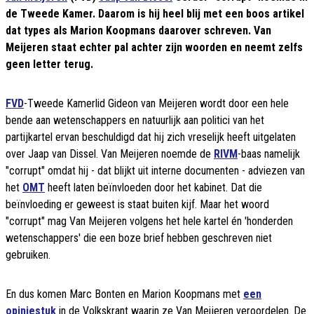
de Tweede Kamer. Daarom is hij heel blij met een boos artikel
dat types als Marion Koopmans daarover schreven. Van
Meijeren staat echter pal achter zijn woorden en neemt zelfs
geen letter terug.
FVD
-Tweede Kamerlid Gideon van Meijeren wordt door een hele
bende aan wetenschappers en natuurlijk aan politici van het
partijkartel ervan beschuldigd dat hij zich vreselijk heeft uitgelaten
over Jaap van Dissel. Van Meijeren noemde de
RIVM
-baas namelijk
"corrupt" omdat hij - dat blijkt uit interne documenten - adviezen van
het
OMT
heeft laten beïnvloeden door het kabinet. Dat die
beïnvloeding er geweest is staat buiten kijf. Maar het woord
"corrupt" mag Van Meijeren volgens het hele kartel én 'honderden
wetenschappers' die een boze brief hebben geschreven niet
gebruiken.
En dus komen Marc Bonten en Marion Koopmans met
een
opiniestuk
in de Volkskrant waarin ze Van Meijeren veroordelen. De