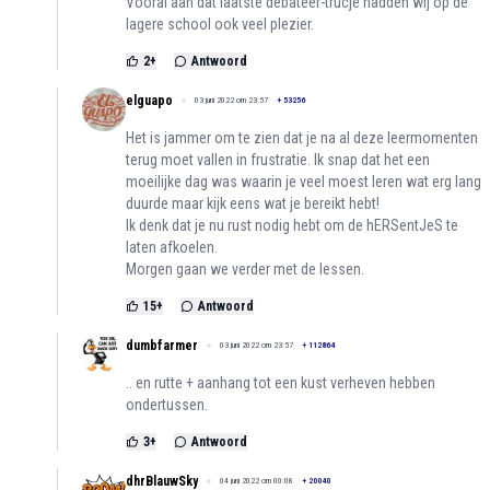
Vooral aan dat laatste debateer-trucje hadden wij op de
lagere school ook veel plezier.
2
+
Antwoord
elguapo
03 juni 2022 om 23:57
+
53256
Het is jammer om te zien dat je na al deze leermomenten
terug moet vallen in frustratie. Ik snap dat het een
moeilijke dag was waarin je veel moest leren wat erg lang
duurde maar kijk eens wat je bereikt hebt!
Ik denk dat je nu rust nodig hebt om de hERSentJeS te
laten afkoelen.
Morgen gaan we verder met de lessen.
15
+
Antwoord
dumbfarmer
03 juni 2022 om 23:57
+
112864
.. en rutte + aanhang tot een kust verheven hebben
ondertussen.
3
+
Antwoord
dhrBlauwSky
04 juni 2022 om 00:08
+
20040