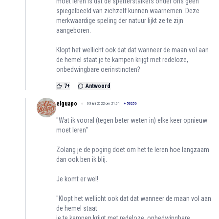
moet leren is dat de spetterstalkers onder ons geen
spiegelbeeld van zichzelf kunnen waarnemen. Deze
merkwaardige speling der natuur lijkt ze te zijn
aangeboren.
Klopt het wellicht ook dat dat wanneer de maan vol aan
de hemel staat je te kampen krijgt met redeloze,
onbedwingbare oerinstincten?
7
+
Antwoord
elguapo
03 juni 2022 om 21:01
+
53256
"Wat ik vooral (tegen beter weten in) elke keer opnieuw
moet leren"
Zolang je de poging doet om het te leren hoe langzaam
dan ook ben ik blij.
Je komt er wel!
"Klopt het wellicht ook dat dat wanneer de maan vol aan
de hemel staat
je te kampen krijgt met redeloze, onbedwingbare