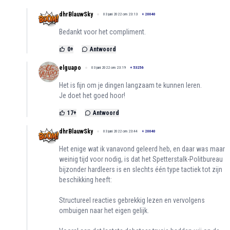
dhrBlauwSky
03 juni 2022 om 23:13
+
20040
Bedankt voor het compliment.
0
+
Antwoord
elguapo
03 juni 2022 om 23:19
+
53256
Het is fijn om je dingen langzaam te kunnen leren.
Je doet het goed hoor!
17
+
Antwoord
dhrBlauwSky
03 juni 2022 om 23:44
+
20040
Het enige wat ik vanavond geleerd heb, en daar was maar
weinig tijd voor nodig, is dat het Spetterstalk-Politbureau
bijzonder hardleers is en slechts één type tactiek tot zijn
beschikking heeft:
Structureel reacties gebrekkig lezen en vervolgens
ombuigen naar het eigen gelijk.