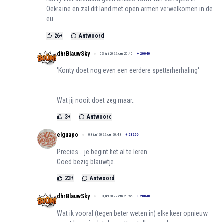
Oekraïne en zal dit land met open armen verwelkomen in de
eu.
26
+
Antwoord
dhrBlauwSky
03 juni 2022 om 20:40
+
20040
'Konty doet nog even een eerdere spetterherhaling'
Wat jij nooit doet zeg maar..
3
+
Antwoord
elguapo
03 juni 2022 om 20:43
+
53256
Precies... je begint het al te leren.
Goed bezig blauwtje.
23
+
Antwoord
dhrBlauwSky
03 juni 2022 om 20:56
+
20040
Wat ik vooral (tegen beter weten in) elke keer opnieuw