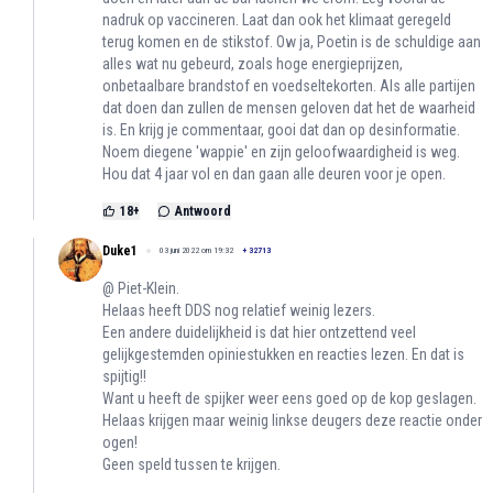
nadruk op vaccineren. Laat dan ook het klimaat geregeld
terug komen en de stikstof. Ow ja, Poetin is de schuldige aan
alles wat nu gebeurd, zoals hoge energieprijzen,
onbetaalbare brandstof en voedseltekorten. Als alle partijen
dat doen dan zullen de mensen geloven dat het de waarheid
is. En krijg je commentaar, gooi dat dan op desinformatie.
Noem diegene 'wappie' en zijn geloofwaardigheid is weg.
Hou dat 4 jaar vol en dan gaan alle deuren voor je open.
18
+
Antwoord
Duke1
03 juni 2022 om 19:32
+
32713
@ Piet-Klein.
Helaas heeft DDS nog relatief weinig lezers.
Een andere duidelijkheid is dat hier ontzettend veel
gelijkgestemden opiniestukken en reacties lezen. En dat is
spijtig!!
Want u heeft de spijker weer eens goed op de kop geslagen.
Helaas krijgen maar weinig linkse deugers deze reactie onder
ogen!
Geen speld tussen te krijgen.