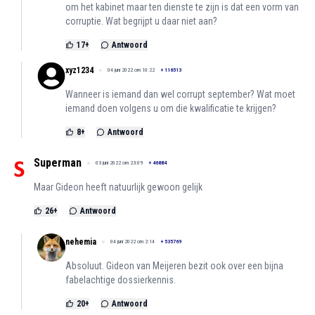
om het kabinet maar ten dienste te zijn is dat een vorm van
corruptie. Wat begrijpt u daar niet aan?
17
+
Antwoord
xyz1234
04 juni 2022 om 10:22
+
116513
Wanneer is iemand dan wel corrupt september? Wat moet
iemand doen volgens u om die kwalificatie te krijgen?
8
+
Antwoord
Superman
03 juni 2022 om 23:09
+
46884
Maar Gideon heeft natuurlijk gewoon gelijk
26
+
Antwoord
nehemia
04 juni 2022 om 2:14
+
535769
Absoluut. Gideon van Meijeren bezit ook over een bijna
fabelachtige dossierkennis.
20
+
Antwoord