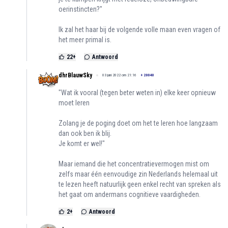
oerinstincten?"
Ik zal het haar bij de volgende volle maan even vragen of
het meer primal is.
22
+
Antwoord
dhrBlauwSky
03 juni 2022 om 21:16
+
20040
"Wat ik vooral (tegen beter weten in) elke keer opnieuw
moet leren
Zolang je de poging doet om het te leren hoe langzaam
dan ook ben ik blij.
Je komt er wel!"
Maar iemand die het concentratievermogen mist om
zelfs maar één eenvoudige zin Nederlands helemaal uit
te lezen heeft natuurlijk geen enkel recht van spreken als
het gaat om andermans cognitieve vaardigheden.
2
+
Antwoord