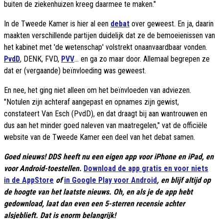
buiten de ziekenhuizen kreeg daarmee te maken."
In de Tweede Kamer is hier al een
debat
over geweest. En ja, daarin
maakten verschillende partijen duidelijk dat ze de bemoeienissen van
het kabinet met 'de wetenschap' volstrekt onaanvaardbaar vonden.
PvdD
, DENK, FVD,
PVV
... en ga zo maar door. Allemaal begrepen ze
dat er (vergaande) beïnvloeding was geweest.
En nee, het ging niet alleen om het beïnvloeden van adviezen.
"Notulen zijn achteraf aangepast en opnames zijn gewist,
constateert Van Esch (PvdD), en dat draagt bij aan wantrouwen en
dus aan het minder goed naleven van maatregelen," vat de officiële
website van de Tweede Kamer een deel van het debat samen.
Goed nieuws! DDS heeft nu een eigen app voor iPhone en iPad, en
voor Android-toestellen.
Download de app gratis en voor niets
in de AppStore
of
in Google Play voor Android
, en blijf altijd op
de hoogte van het laatste nieuws. Oh, en als je de app hebt
gedownload, laat dan even een 5-sterren recensie achter
alsjeblieft. Dat is enorm belangrijk!