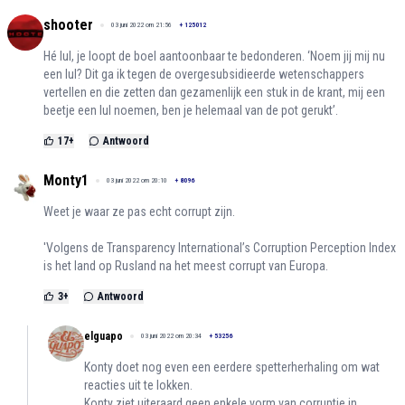
shooter
03 juni 2022 om 21:56
+
125012
Hé lul, je loopt de boel aantoonbaar te bedonderen. ‘Noem jij mij nu
een lul? Dit ga ik tegen de overgesubsidieerde wetenschappers
vertellen en die zetten dan gezamenlijk een stuk in de krant, mij een
beetje een lul noemen, ben je helemaal van de pot gerukt’.
17
+
Antwoord
Monty1
03 juni 2022 om 20:10
+
8096
Weet je waar ze pas echt corrupt zijn.
'Volgens de Transparency International’s Corruption Perception Index
is het land op Rusland na het meest corrupt van Europa.
3
+
Antwoord
elguapo
03 juni 2022 om 20:34
+
53256
Konty doet nog even een eerdere spetterherhaling om wat
reacties uit te lokken.
Konty ziet uiteraard geen enkele vorm van corruptie in