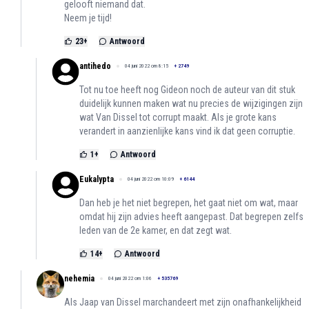
gelooft niemand dat.
Neem je tijd!
23
+
Antwoord
antihedo
04 juni 2022 om 8:15
+
2749
Tot nu toe heeft nog Gideon noch de auteur van dit stuk
duidelijk kunnen maken wat nu precies de wijzigingen zijn
wat Van Dissel tot corrupt maakt. Als je grote kans
verandert in aanzienlijke kans vind ik dat geen corruptie.
1
+
Antwoord
Eukalypta
04 juni 2022 om 10:09
+
6144
Dan heb je het niet begrepen, het gaat niet om wat, maar
omdat hij zijn advies heeft aangepast. Dat begrepen zelfs
leden van de 2e kamer, en dat zegt wat.
14
+
Antwoord
nehemia
04 juni 2022 om 1:06
+
535769
Als Jaap van Dissel marchandeert met zijn onafhankelijkheid