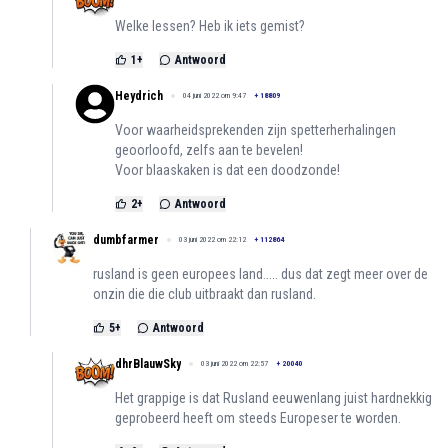
Welke lessen? Heb ik iets gemist?
1
+
Antwoord
Heydrich
04 juni 2022 om 9:47
+
18809
Voor waarheidsprekenden zijn spetterherhalingen
geoorloofd, zelfs aan te bevelen!
Voor blaaskaken is dat een doodzonde!
2
+
Antwoord
dumbfarmer
03 juni 2022 om 22:12
+
112864
rusland is geen europees land..... dus dat zegt meer over de
onzin die die club uitbraakt dan rusland.
5
+
Antwoord
dhrBlauwSky
03 juni 2022 om 22:57
+
20040
Het grappige is dat Rusland eeuwenlang juist hardnekkig
geprobeerd heeft om steeds Europeser te worden.