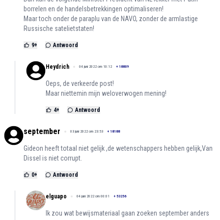
borrelen en de handelsbetrekkingen optimaliseren!
Maar toch onder de paraplu van de NAVO, zonder de armlastige
Russische satelietstaten!
9
+
Antwoord
Heydrich
04 juni 2022 om 10:12
+
18809
Oeps, de verkeerde post!
Maar niettemin mijn weloverwogen mening!
4
+
Antwoord
september
03 juni 2022 om 23:53
+
18188
Gideon heeft totaal niet gelijk ,de wetenschappers hebben gelijk,Van
Dissel is niet corrupt.
0
+
Antwoord
elguapo
04 juni 2022 om 00:01
+
53256
Ik zou wat bewijsmateriaal gaan zoeken september anders