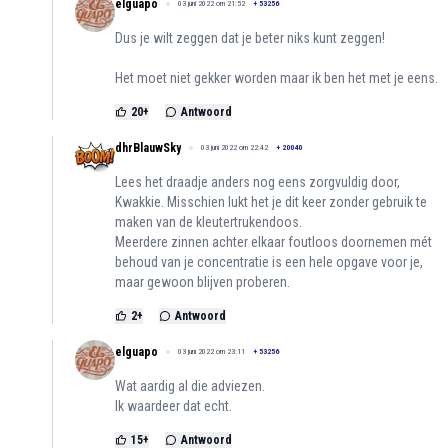
elguapo
03 juni 2022 om 21:52
+
53256
Dus je wilt zeggen dat je beter niks kunt zeggen!
Het moet niet gekker worden maar ik ben het met je eens.
20
+
Antwoord
dhrBlauwSky
03 juni 2022 om 22:42
+
20040
Lees het draadje anders nog eens zorgvuldig door,
Kwakkie. Misschien lukt het je dit keer zonder gebruik te
maken van de kleutertrukendoos.
Meerdere zinnen achter elkaar foutloos doornemen mét
behoud van je concentratie is een hele opgave voor je,
maar gewoon blijven proberen.
2
+
Antwoord
elguapo
03 juni 2022 om 23:11
+
53256
Wat aardig al die adviezen.
Ik waardeer dat echt.
15
+
Antwoord