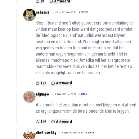
0
+
Antwoord
nehemia
03 juni 2022 om 23:17
+
535769
Klopt. Rusland heeft altijd geprobeerd om aansluiting te
vinden maar keer op keer werd dat getorpedeerd omdat
de 'ideologische vijand' natuurlijk wel moest blijven
bestaan en dat is Rusland. Washington heeft altijd een
wig gedreven tussen Rusland en Europa omdat het
anders hun eigen hegemonie in gevaar bracht. Het is
allemaal machtspolitiek. Amerika wil het allergrootste
machtsblok ter wereld blijven dus zal het het de rest zo
klein als mogelijk trachten te houden.
12
+
Antwoord
elguapo
03 juni 2022 om 23:20
+
53256
Als smurfin het zegt dan moet het wel kloppen ookal leert
ze erg langzaam om de basis onder de knie te krijgen.
14
+
Antwoord
dhrBlauwSky
03 juni 2022 om 23:46
+
20040