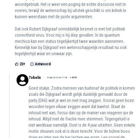
woordgebruik. Het is weer een poging de echte discussie niet te
voeren, terwijl de wetenschap bij uitstek geschikt is om kritiek te
kunnen weerstaan met de juiste argumenten.
Dat ook Robert Dijkgraaf onmiddellijk besmet is met het politiek
correctheid virus, Voor mij is hij diep gevallen. In de quantum
mechica kan een status tegelijkertijd twee waarden aannemen.
Kennelijk kan bij Dijkgraaf een wetenschappelijk resultaat nu ook
tegelijkertijd waar en onwaar zijn.
23
+
Antwoord
Tobelix
03 juni 2022 om 17:36
+
4729
Goed stukje. Zodra mensen van buitenaf de politiek in komen
zoals die Dijkgraaf wordt gelijk duidelijk gemaakt door de
partij (D66) wat je wel en niet mag zeggen. Vooral geen boze
woorden tegen elkaar zeggen want dat kwetst. Staat de
inhoud niet aan, focus dan op de manier van reageren ipv de
inhoud. Altijd met de fractie mee stemmen. Tegengeluid is
niet werkbaar namelijk. Doel is de 4 jaar uitzitten. Geen enkele
motie steunen ook al is deze terecht. Voor de bühne boos
doen en later aan de bar lachen we erom. Leg vooral de