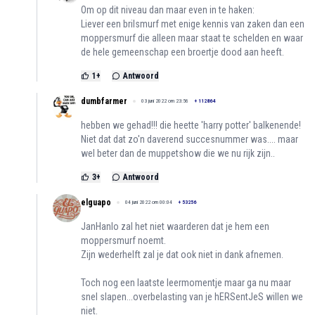
Om op dit niveau dan maar even in te haken:
Liever een brilsmurf met enige kennis van zaken dan een
moppersmurf die alleen maar staat te schelden en waar
de hele gemeenschap een broertje dood aan heeft.
1
+
Antwoord
dumbfarmer
03 juni 2022 om 23:56
+
112864
hebben we gehad!!! die heette 'harry potter' balkenende!
Niet dat dat zo'n daverend succesnummer was.... maar
wel beter dan de muppetshow die we nu rijk zijn..
3
+
Antwoord
elguapo
04 juni 2022 om 00:04
+
53256
JanHanlo zal het niet waarderen dat je hem een
moppersmurf noemt.
Zijn wederhelft zal je dat ook niet in dank afnemen.
Toch nog een laatste leermomentje maar ga nu maar
snel slapen...overbelasting van je hERSentJeS willen we
niet.