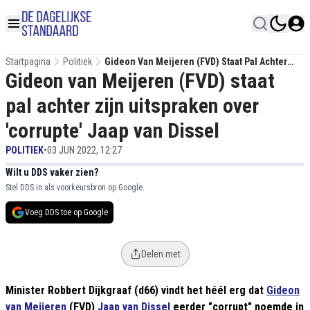
Startpagina
Politiek
Gideon Van Meijeren (FVD) Staat Pal Achter
Gideon van Meijeren (FVD) staat
Zijn Uitspraken Over 'corrupte' Jaap Van Dissel
pal achter zijn uitspraken over
'corrupte' Jaap van Dissel
POLITIEK
•
03 JUN 2022, 12:27
Wilt u DDS vaker zien?
Stel DDS in als voorkeursbron op Google.
Voeg DDS toe op Google
Delen met
Minister Robbert Dijkgraaf (d66) vindt het héél erg dat
Gideon
van Meijeren
(FVD)
Jaap van Dissel
eerder "corrupt" noemde in