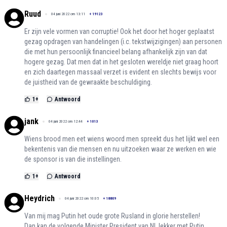
Ruud
04 juni 2022 om 13:11
+
19123
Er zijn vele vormen van corruptie! Ook het door het hoger geplaatst
gezag opdragen van handelingen (i.c. tekstwijzigingen) aan personen
die met hun persoonlijk financieel belang afhankelijk zijn van dat
hogere gezag. Dat men dat in het gesloten wereldje niet graag hoort
en zich daartegen massaal verzet is evident en slechts bewijs voor
de juistheid van de gewraakte beschuldiging.
1
+
Antwoord
jank
04 juni 2022 om 12:44
+
1013
Wiens brood men eet wiens woord men spreekt dus het lijkt wel een
bekentenis van die mensen en nu uitzoeken waar ze werken en wie
de sponsor is van die instellingen.
1
+
Antwoord
Heydrich
04 juni 2022 om 10:05
+
18809
Van mij mag Putin het oude grote Rusland in glorie herstellen!
Dan kan de volgende Minister President van NL lekker met Putin