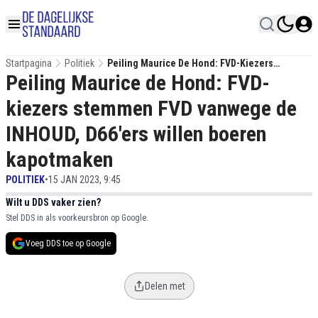
Startpagina
Politiek
Peiling Maurice De Hond: FVD-Kiezers
Peiling Maurice de Hond: FVD-
Stemmen FVD Vanwege De INHOUD, D66'ers
Willen Boeren Kapotmaken
kiezers stemmen FVD vanwege de
INHOUD, D66'ers willen boeren
kapotmaken
POLITIEK
•
15 JAN 2023, 9:45
Wilt u DDS vaker zien?
Stel DDS in als voorkeursbron op Google.
Voeg DDS toe op Google
Delen met