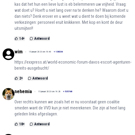
kas dat het hun een lieve lust is eb belemmeren uw vrijheid. Vraag:
wat doet u? Hoeft u niet lang over na te denken he? Waarom doet u
dan niets? Denk erover en u weet wat u dient te doen bij komende
verkiezingen: personeel eruit knikkeren. Met kop en kont de deur
uitsmijten!!
14
+
Antwoord
wim
15 januari 2023 om 16:46
+
138336
https://exxpress.at/world-economic-forum-davos-escort-agenturen-
bereits-ausgebucht/
2
+
Antwoord
nehemia
15 januari 2023 om 16:28
+
535768
Over rechts kunnen we zoals het er nu voorstaat geen coalitie
smeden want de VVD kun je niet meerekenen. Die zijn al heel lang
geleden links afgeslagen.
18
+
Antwoord