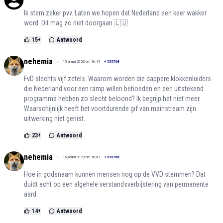
Ik stem zeker pvv. Laten we hopen dat Nederland een keer wakker
word. Dit mag zo niet doorgaan 🇱🇺
15
+
Antwoord
nehemia
15 januari 2023 om 16:14
+
535768
FvD slechts vijf zetels. Waarom worden die dappere klokkenluiders
die Nederland voor een ramp willen behoeden en een uitstekend
programma hebben zo slecht beloond? Ik begrijp het niet meer.
Waarschijnlijk heeft het voortdurende gif van mainstream zijn
uitwerking niet genist.
23
+
Antwoord
nehemia
15 januari 2023 om 16:01
+
535768
Hoe in godsnaam kunnen mensen nog op de VVD stemmen? Dat
duidt echt op een algehele verstandsverbijstering van permanente
aard.
14
+
Antwoord