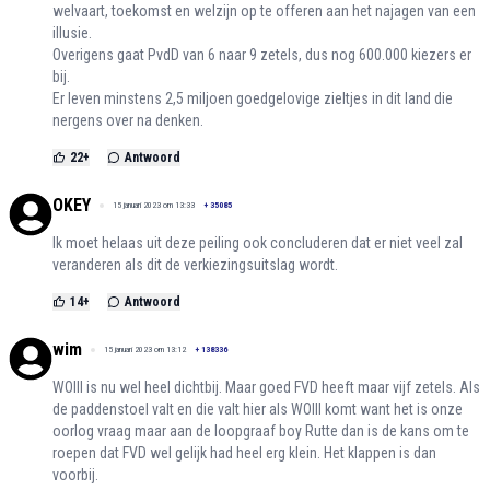
welvaart, toekomst en welzijn op te offeren aan het najagen van een
illusie.
Overigens gaat PvdD van 6 naar 9 zetels, dus nog 600.000 kiezers er
bij.
Er leven minstens 2,5 miljoen goedgelovige zieltjes in dit land die
nergens over na denken.
22
+
Antwoord
OKEY
15 januari 2023 om 13:33
+
35085
Ik moet helaas uit deze peiling ook concluderen dat er niet veel zal
veranderen als dit de verkiezingsuitslag wordt.
14
+
Antwoord
wim
15 januari 2023 om 13:12
+
138336
WOIII is nu wel heel dichtbij. Maar goed FVD heeft maar vijf zetels. Als
de paddenstoel valt en die valt hier als WOIII komt want het is onze
oorlog vraag maar aan de loopgraaf boy Rutte dan is de kans om te
roepen dat FVD wel gelijk had heel erg klein. Het klappen is dan
voorbij.