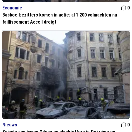
Economie
0
Babboe-bezitters komen in actie: al 1.200 volmachten nu
faillissement Accell dreigt
Nieuws
0
Schade aan haven Odesa en slachtoffers in Oekraïne en