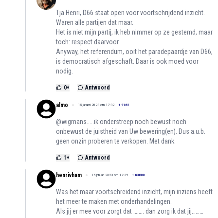
Tja Henri, D66 staat open voor voortschrijdend inzicht.
Waren alle partijen dat maar.
Het is niet mijn partij, ik heb nimmer op ze gestemd, maar
toch: respect daarvoor.
Anyway, het referendum, ooit het paradepaardje van D66,
is democratisch afgeschaft. Daar is ook moed voor
nodig.
0
+
Antwoord
almo
15 januari 2023 om 17:32
+
9162
@wigmans.....ik onderstreep noch bewust noch
onbewust de juistheid van Uw bewering(en). Dus a.u.b.
geen onzin proberen te verkopen. Met dank.
1
+
Antwoord
henrivham
15 januari 2023 om 17:39
+
63800
Was het maar voortschreidend inzicht, mijn inziens heeft
het meer te maken met onderhandelingen.
Als jij er mee voor zorgt dat …….. dan zorg ik dat jij………