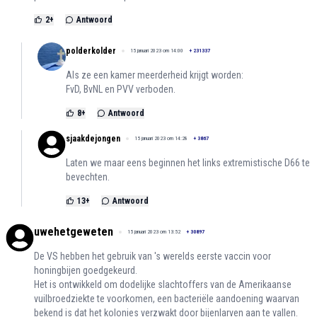
2
+
Antwoord
polderkolder
15 januari 2023 om 14:00
+
231337
Als ze een kamer meerderheid krijgt worden:
FvD, BvNL en PVV verboden.
8
+
Antwoord
sjaakdejongen
15 januari 2023 om 14:28
+
3867
Laten we maar eens beginnen het links extremistische D66 te
bevechten.
13
+
Antwoord
uwehetgeweten
15 januari 2023 om 13:52
+
30897
De VS hebben het gebruik van 's werelds eerste vaccin voor
honingbijen goedgekeurd.
Het is ontwikkeld om dodelijke slachtoffers van de Amerikaanse
vuilbroedziekte te voorkomen, een bacteriële aandoening waarvan
bekend is dat het kolonies verzwakt door bijenlarven aan te vallen.