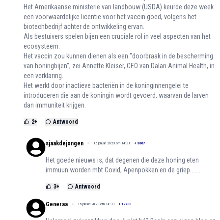
Het Amerikaanse ministerie van landbouw (USDA) keurde deze week
een voorwaardelijke licentie voor het vaccin goed, volgens het
biotechbedrijf achter de ontwikkeling ervan.
Als bestuivers spelen bijen een cruciale rol in veel aspecten van het
ecosysteem.
Het vaccin zou kunnen dienen als een "doorbraak in de bescherming
van honingbijen", zei Annette Kleiser, CEO van Dalan Animal Health, in
een verklaring.
Het werkt door inactieve bacteriën in de koninginnengelei te
introduceren die aan de koningin wordt gevoerd, waarvan de larven
dan immuniteit krijgen.
2
+
Antwoord
sjaakdejongen
15 januari 2023 om 14:31
+
3867
Het goede nieuws is, dat degenen die deze honing eten
immuun worden mbt Covid, Apenpokken en de griep.......
3
+
Antwoord
Generaa
15 januari 2023 om 14:33
+
12730