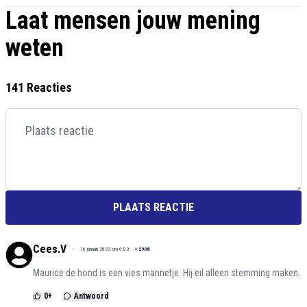
Laat mensen jouw mening
weten
141 Reacties
PLAATS REACTIE
Cees.V
16 januari 2023 om 6:03
+
2908
Maurice de hond is een vies mannetje. Hij eil alleen stemming maken.
0
+
Antwoord