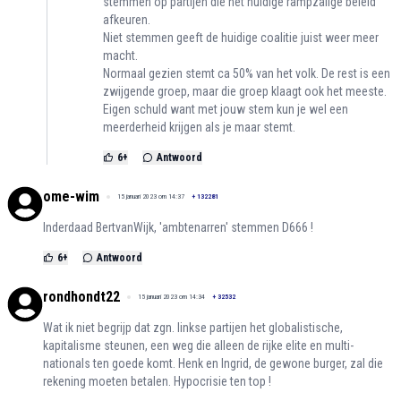
stemmen op partijen die het huidige rampzalige beleid
afkeuren.
Niet stemmen geeft de huidige coalitie juist weer meer
macht.
Normaal gezien stemt ca 50% van het volk. De rest is een
zwijgende groep, maar die groep klaagt ook het meeste.
Eigen schuld want met jouw stem kun je wel een
meerderheid krijgen als je maar stemt.
6
+
Antwoord
ome-wim
15 januari 2023 om 14:37
+
132281
Inderdaad BertvanWijk, 'ambtenarren' stemmen D666 !
6
+
Antwoord
rondhondt22
15 januari 2023 om 14:34
+
32532
Wat ik niet begrijp dat zgn. linkse partijen het globalistische,
kapitalisme steunen, een weg die alleen de rijke elite en multi-
nationals ten goede komt. Henk en Ingrid, de gewone burger, zal die
rekening moeten betalen. Hypocrisie ten top !