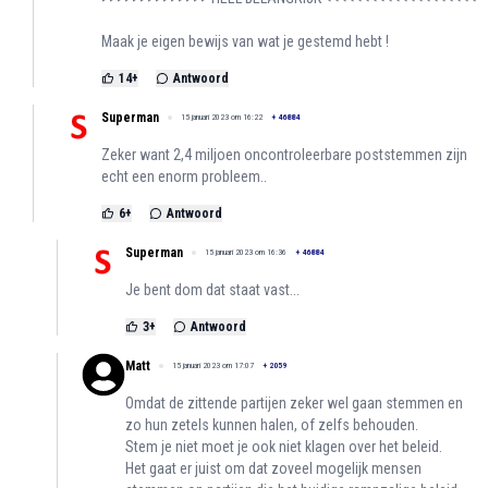
Maak je eigen bewijs van wat je gestemd hebt !
14
+
Antwoord
Superman
15 januari 2023 om 16:22
+
46884
Zeker want 2,4 miljoen oncontroleerbare poststemmen zijn
echt een enorm probleem..
6
+
Antwoord
Superman
15 januari 2023 om 16:36
+
46884
Je bent dom dat staat vast...
3
+
Antwoord
Matt
15 januari 2023 om 17:07
+
2059
Omdat de zittende partijen zeker wel gaan stemmen en
zo hun zetels kunnen halen, of zelfs behouden.
Stem je niet moet je ook niet klagen over het beleid.
Het gaat er juist om dat zoveel mogelijk mensen