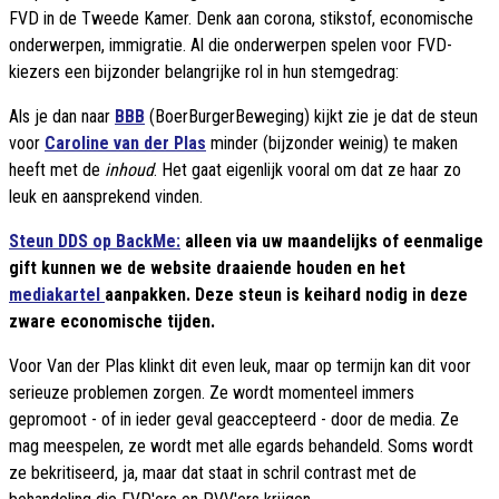
FVD in de Tweede Kamer. Denk aan corona, stikstof, economische
onderwerpen, immigratie. Al die onderwerpen spelen voor FVD-
kiezers een bijzonder belangrijke rol in hun stemgedrag:
Als je dan naar
BBB
(BoerBurgerBeweging) kijkt zie je dat de steun
voor
Caroline van der Plas
minder (bijzonder weinig) te maken
heeft met de
inhoud
. Het gaat eigenlijk vooral om dat ze haar zo
leuk en aansprekend vinden.
Steun DDS op BackMe:
alleen via uw maandelijks of eenmalige
gift kunnen we de website draaiende houden en het
mediakartel
aanpakken. Deze steun is keihard nodig in deze
zware economische tijden.
Voor Van der Plas klinkt dit even leuk, maar op termijn kan dit voor
serieuze problemen zorgen. Ze wordt momenteel immers
gepromoot - of in ieder geval geaccepteerd - door de media. Ze
mag meespelen, ze wordt met alle egards behandeld. Soms wordt
ze bekritiseerd, ja, maar dat staat in schril contrast met de