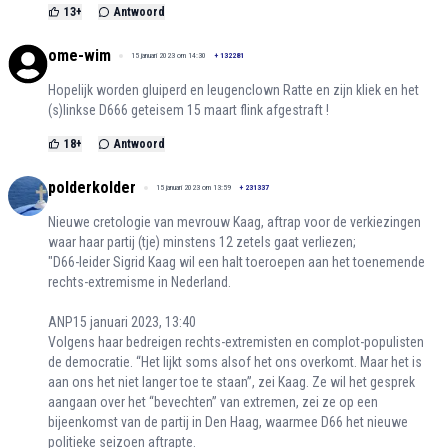
13
+
Antwoord
ome-wim
15 januari 2023 om 14:30
+
132281
Hopelijk worden gluiperd en leugenclown Ratte en zijn kliek en het
(s)linkse D666 geteisem 15 maart flink afgestraft !
18
+
Antwoord
polderkolder
15 januari 2023 om 13:59
+
231337
Nieuwe cretologie van mevrouw Kaag, aftrap voor de verkiezingen
waar haar partij (tje) minstens 12 zetels gaat verliezen;
"D66-leider Sigrid Kaag wil een halt toeroepen aan het toenemende
rechts-extremisme in Nederland.
ANP15 januari 2023, 13:40
Volgens haar bedreigen rechts-extremisten en complot-populisten
de democratie. “Het lijkt soms alsof het ons overkomt. Maar het is
aan ons het niet langer toe te staan”, zei Kaag. Ze wil het gesprek
aangaan over het “bevechten” van extremen, zei ze op een
bijeenkomst van de partij in Den Haag, waarmee D66 het nieuwe
politieke seizoen aftrapte.