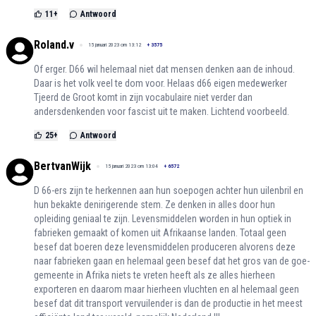
11
+
Antwoord
Roland.v
15 januari 2023 om 13:12
+
3575
Of erger. D66 wil helemaal niet dat mensen denken aan de inhoud.
Daar is het volk veel te dom voor. Helaas d66 eigen medewerker
Tjeerd de Groot komt in zijn vocabulaire niet verder dan
andersdenkenden voor fascist uit te maken. Lichtend voorbeeld.
25
+
Antwoord
BertvanWijk
15 januari 2023 om 13:04
+
6572
D 66-ers zijn te herkennen aan hun soepogen achter hun uilenbril en
hun bekakte denirigerende stem. Ze denken in alles door hun
opleiding geniaal te zijn. Levensmiddelen worden in hun optiek in
fabrieken gemaakt of komen uit Afrikaanse landen. Totaal geen
besef dat boeren deze levensmiddelen produceren alvorens deze
naar fabrieken gaan en helemaal geen besef dat het gros van de goe-
gemeente in Afrika niets te vreten heeft als ze alles hierheen
exporteren en daarom maar hierheen vluchten en al helemaal geen
besef dat dit transport vervuilender is dan de productie in het meest