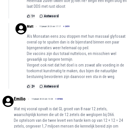
Helemaal zuiver tikken doe jij niet hé? Begin een eigen blog en
laat DDS met rust idioot
1
+
Antwoord
Matt
15 januari 2023 om 17:17
+
2059
Als Monsatan eens zou stoppen met hun massaal glyfosaat
overal op te spuiten dan is de bijenstand binnen een paar
bijengeneraties weer helemaal op peil.
Die vaccins zijn dus totaal nutteloos, en misschien wel
gevaarlijk op langere termijn.
Vergeet ook niet dat het doel is om zowat alle voeding in de
toekomst kunstmatig te maken, dus bijen die natuurlijke
bestuiving bevorderen zijn daarvoor een sta in de weg.
2
+
Antwoord
Emilio
15 januari 2023 om 13:34
+
47662
Wat mij vooral opvalt is dat GL groeit van 8 naar 12 zetels,
waarschijnlijk komen die uit de 12 zetels die weglopen bij D66.
De optelsom van die twee levert een harde kern op van 12 + 12 = 24
zetels, ongeveer 1,7 miljoen mensen die kennelijk bereid zijn om