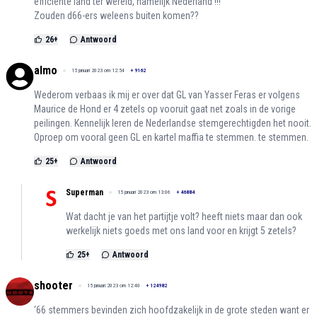
efficiënte land ter wereld, namelijk Nederland !!!
Zouden d66-ers weleens buiten komen??
26
+
Antwoord
almo
15 januari 2023 om 12:54
+
9162
Wederom verbaas ik mij er over dat GL van Yasser Feras er volgens
Maurice de Hond er 4 zetels op vooruit gaat net zoals in de vorige
peilingen. Kennelijk leren de Nederlandse stemgerechtigden het nooit.
Oproep om vooral geen GL en kartel maffia te stemmen. te stemmen.
25
+
Antwoord
Superman
15 januari 2023 om 13:06
+
46884
Wat dacht je van het partijtje volt? heeft niets maar dan ook
werkelijk niets goeds met ons land voor en krijgt 5 zetels?
25
+
Antwoord
shooter
15 januari 2023 om 12:40
+
124982
‘66 stemmers bevinden zich hoofdzakelijk in de grote steden want er