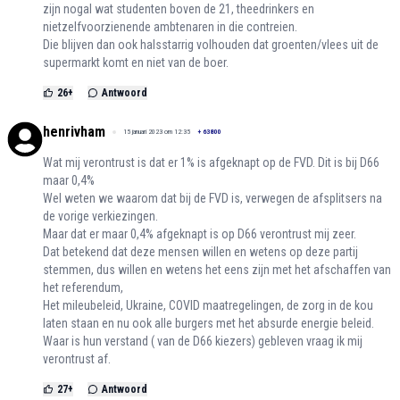
zijn nogal wat studenten boven de 21, theedrinkers en
nietzelfvoorzienende ambtenaren in die contreien.
Die blijven dan ook halsstarrig volhouden dat groenten/vlees uit de
supermarkt komt en niet van de boer.
26
+
Antwoord
henrivham
15 januari 2023 om 12:35
+
63800
Wat mij verontrust is dat er 1% is afgeknapt op de FVD. Dit is bij D66
maar 0,4%
Wel weten we waarom dat bij de FVD is, verwegen de afsplitsers na
de vorige verkiezingen.
Maar dat er maar 0,4% afgeknapt is op D66 verontrust mij zeer.
Dat betekend dat deze mensen willen en wetens op deze partij
stemmen, dus willen en wetens het eens zijn met het afschaffen van
het referendum,
Het mileubeleid, Ukraine, COVID maatregelingen, de zorg in de kou
laten staan en nu ook alle burgers met het absurde energie beleid.
Waar is hun verstand ( van de D66 kiezers) gebleven vraag ik mij
verontrust af.
27
+
Antwoord