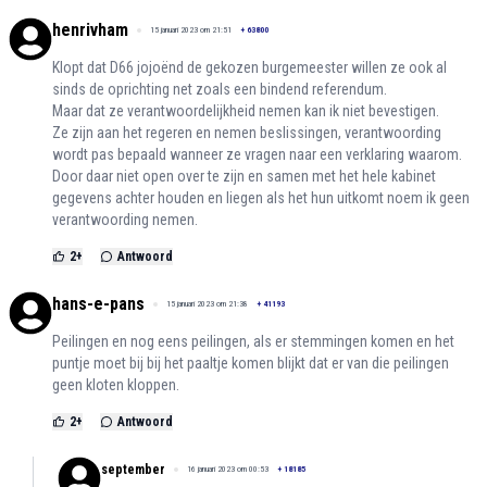
henrivham
15 januari 2023 om 21:51
+
63800
Klopt dat D66 jojoënd de gekozen burgemeester willen ze ook al
sinds de oprichting net zoals een bindend referendum.
Maar dat ze verantwoordelijkheid nemen kan ik niet bevestigen.
Ze zijn aan het regeren en nemen beslissingen, verantwoording
wordt pas bepaald wanneer ze vragen naar een verklaring waarom.
Door daar niet open over te zijn en samen met het hele kabinet
gegevens achter houden en liegen als het hun uitkomt noem ik geen
verantwoording nemen.
2
+
Antwoord
hans-e-pans
15 januari 2023 om 21:38
+
41193
Peilingen en nog eens peilingen, als er stemmingen komen en het
puntje moet bij bij het paaltje komen blijkt dat er van die peilingen
geen kloten kloppen.
2
+
Antwoord
september
16 januari 2023 om 00:53
+
18185