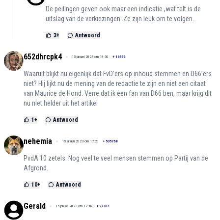
De peilingen geven ook maar een indicatie ,wat telt is de
uitslag van de verkiezingen .Ze zijn leuk om te volgen.
3
+
Antwoord
652dhrcpk4
15 januari 2023 om 18:30
+
16956
Waaruit blijkt nu eigenlijk dat FvD’ers op inhoud stemmen en D66’ers
niet? Hij lijkt nu de mening van de redactie te zijn en niet een citaat
van Maurice de Hond. Verre dat ik een fan van D66 ben, maar krijg dit
nu niet helder uit het artikel
1
+
Antwoord
nehemia
15 januari 2023 om 17:20
+
535768
PvdA 10 zetels. Nog veel te veel mensen stemmen op Partij van de
Afgrond.
10
+
Antwoord
Gerald
15 januari 2023 om 17:18
+
27707