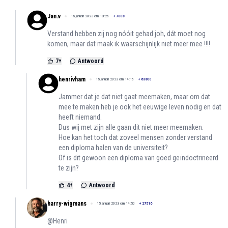
Jan.v
15 januari 2023 om 13:26
+
7008
Verstand hebben zij nog nóóit gehad joh, dát moet nog
komen, maar dat maak ik waarschijnlijk niet meer mee !!!!
7
+
Antwoord
henrivham
15 januari 2023 om 14:16
+
63800
Jammer dat je dat niet gaat meemaken, maar om dat
mee te maken heb je ook het eeuwige leven nodig en dat
heeft niemand.
Dus wij met zijn alle gaan dit niet meer meemaken.
Hoe kan het toch dat zoveel mensen zonder verstand
een diploma halen van de universiteit?
Of is dit gewoon een diploma van goed geïndoctrineerd
te zijn?
4
+
Antwoord
harry-wigmans
15 januari 2023 om 14:50
+
27516
@Henri