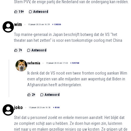
Stem PVV, de enige partij die Nederland van de ondergang kan redden.
19
+
Antwoord
wim
15 januari 2023 om 16:59
+
138336
Top marine-generaal in Japan beschrijft botweg dat de VS "het
theater aan het zetten" is voor een toekomstige oorlog met China
7
+
Antwoord
nehemia
15 januari 2023 om 17:43
+
535768
Ik denk dat de VS nooit een twee fronten oorlog aankan Wim
even afgezien van alle miljarden aan wapentuig dat Biden in
Afghanistan heeft achtergelaten.
2
+
Antwoord
joko
15 januari 2023 om 16:56
+
8166
Stel dat u personeel zoekt en enkele mensen aanstelt. Het blijkt dat
ze compleet schijt aan u hebben. Ze doen hun eigen zin, luisteren
niet naar u en maken gezellige reisjes op uw kosten. Ze grijpen uit de