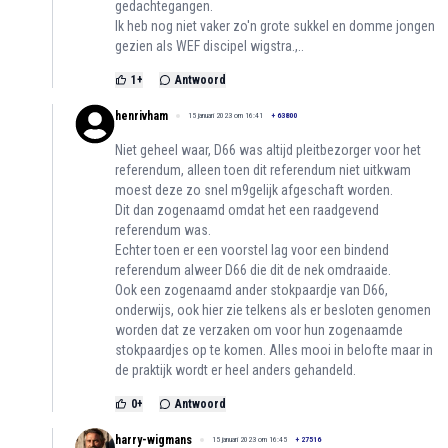
gedachtegangen.
Ik heb nog niet vaker zo'n grote sukkel en domme jongen
gezien als WEF discipel wigstra.,..
1
+
Antwoord
henrivham
15 januari 2023 om 16:41
+
63800
Niet geheel waar, D66 was altijd pleitbezorger voor het
referendum, alleen toen dit referendum niet uitkwam
moest deze zo snel m9gelijk afgeschaft worden.
Dit dan zogenaamd omdat het een raadgevend
referendum was.
Echter toen er een voorstel lag voor een bindend
referendum alweer D66 die dit de nek omdraaide.
Ook een zogenaamd ander stokpaardje van D66,
onderwijs, ook hier zie telkens als er besloten genomen
worden dat ze verzaken om voor hun zogenaamde
stokpaardjes op te komen. Alles mooi in belofte maar in
de praktijk wordt er heel anders gehandeld.
0
+
Antwoord
harry-wigmans
15 januari 2023 om 16:45
+
27516