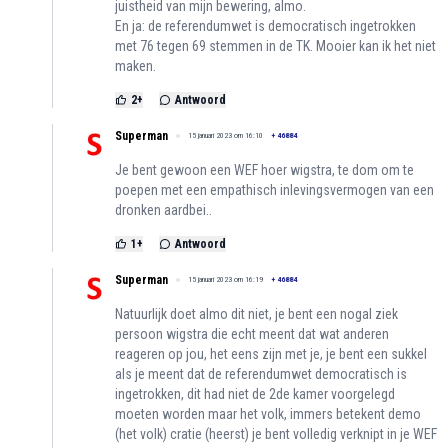
juistheid van mijn bewering, almo.
En ja: de referendumwet is democratisch ingetrokken
met 76 tegen 69 stemmen in de TK. Mooier kan ik het niet
maken.
2
+
Antwoord
Superman
15 januari 2023 om 16:10
+
46884
Je bent gewoon een WEF hoer wigstra, te dom om te
poepen met een empathisch inlevingsvermogen van een
dronken aardbei..
1
+
Antwoord
Superman
15 januari 2023 om 16:19
+
46884
Natuurlijk doet almo dit niet, je bent een nogal ziek
persoon wigstra die echt meent dat wat anderen
reageren op jou, het eens zijn met je, je bent een sukkel
als je meent dat de referendumwet democratisch is
ingetrokken, dit had niet de 2de kamer voorgelegd
moeten worden maar het volk, immers betekent demo
(het volk) cratie (heerst) je bent volledig verknipt in je WEF