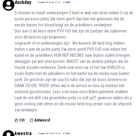
duckday
15 januari 2023 om 16:24
+
21897
Er komen in maart verkiezingen U kunt er wat aan doen indien U op de
juiste persoon partij Uw stem geeft dan kan het gebeuren dat de
eerste kamer fris bloed krijgt en de ja knikkers verdwijnen.
Dus aan U de keus stem PVV FvD dat zijn de partijen die opkomen
voor dit land en zijn bewoners
ongeacht of er verkiezingen zijn . We kunnen dit land nog redden
indien u aan de juiste partij Uw stem geeft PVV FvD ook indien het
kartel en de ja knikkers HUN NEP NIEUWS naar buiten zullen brengen
debagger zal wel snel komen. ANGST van de andere partijen die de
macht zouden verliezen. Denk ook eens na of het Uw OORLOG is
zoals Rutte met de jaknikkers en het kartel via de media naar buiten
joelt. De grootste zijn de usa EU nato dat zijn de boos doeners en
DANK ZEI DIE TROEP zitten wij in de armoe en kou zij hebben het
verbond geschonden .Lees ook maar eens Biden geheime stukken
Laat de vvd d66 cda groenlinks pvda cu volt ja21 gewoon vallen als u
geen oorlog ziet zitten en dit mooie land nog verder over de afgrond
zal verdwijen.
12
+
Antwoord
kwestra
15 januari 2023 om 16:18
+
7212