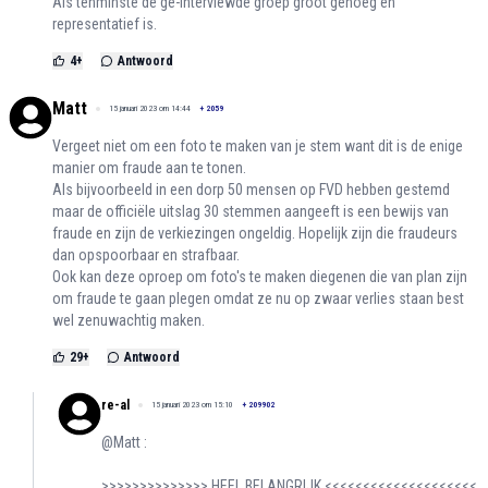
Als tenminste de ge-interviewde groep groot genoeg en
representatief is.
4
+
Antwoord
Matt
15 januari 2023 om 14:44
+
2059
Vergeet niet om een foto te maken van je stem want dit is de enige
manier om fraude aan te tonen.
Als bijvoorbeeld in een dorp 50 mensen op FVD hebben gestemd
maar de officiële uitslag 30 stemmen aangeeft is een bewijs van
fraude en zijn de verkiezingen ongeldig. Hopelijk zijn die fraudeurs
dan opspoorbaar en strafbaar.
Ook kan deze oproep om foto's te maken diegenen die van plan zijn
om fraude te gaan plegen omdat ze nu op zwaar verlies staan best
wel zenuwachtig maken.
29
+
Antwoord
re-al
15 januari 2023 om 15:10
+
209902
@Matt :
>>>>>>>>>>>>>> HEEL BELANGRIJK <<<<<<<<<<<<<<<<<<<<