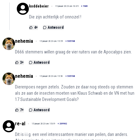
koddebeier
15 januari 2023 om 16:09
+
7681
Die zijn achterlijk of onnozel !
4
+
Antwoord
nehemia
15 januari 2023 om 15:59
+
535768
D666 stemmers willen graag de vier ruiters van de Apocalyps zien.
3
+
Antwoord
nehemia
15 januari 2023 om 15:50
+
535768
Dierenpoes negen zetels. Zouden ze daar nog steeds op stemmen
als ze aan de insecten moeten van Klaus Schwab en de VN met hun
17 Sustainable Development Goals?
7
+
Antwoord
re-al
15 januari 2023 om 15:09
+
209902
Dit is i.i.g. een veel interessantere manier van peilen, dan anders.